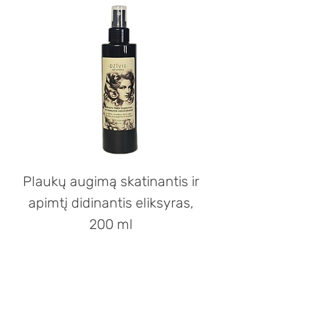
Plaukų augimą skatinantis ir
apimtį didinantis eliksyras,
200 ml
Kaina
25,00 €
Įsigyti