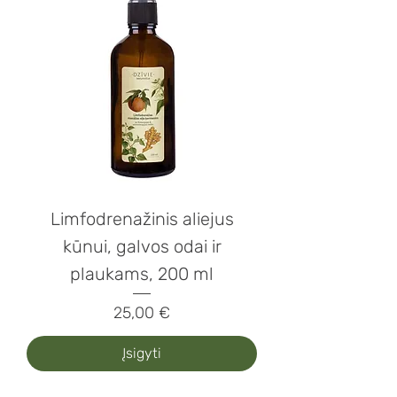
Limfodrenažinis aliejus
kūnui, galvos odai ir
plaukams, 200 ml
Kaina
25,00 €
Įsigyti